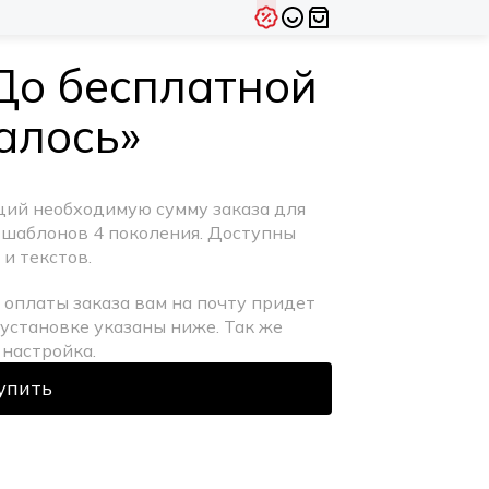
До бесплатной
алось»
ий необходимую сумму заказа для
 шаблонов 4 поколения. Доступны
и текстов.
 оплаты заказа вам на почту придет
установке указаны ниже. Так же
 настройка.
упить