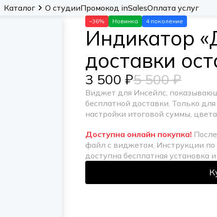
Каталог
О студии
Промокод inSales
Оплата услуг
–36%
Новинка
4 поколение
Индикатор «
доставки ост
3 500 ₽
5 500 ₽
Виджет для Инсейлс, показывающ
бесплатной доставки. Только для
настройки итоговой суммы, цвета 
Доступна онлайн покупка!
После
файл с виджетом. Инструкции по 
доступна бесплатная установка и
К